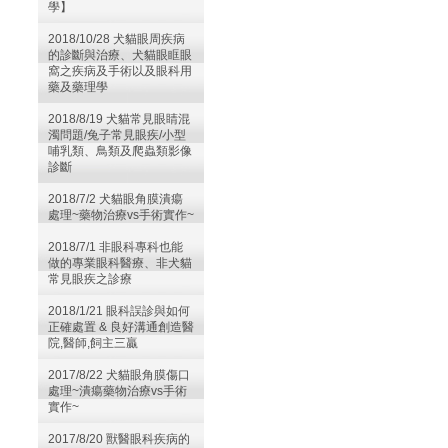
學】
2018/10/28 犬貓眼周疾病
的診斷與治療、犬貓眼眶眼
窩之疾病及手術以及眼科用
藥及藥理學
2018/8/19 犬貓常見眼睛混
濁問題/兔子常見眼疾/小型
哺乳類、鳥類及爬蟲類影像
診斷
2018/7/2 犬貓眼角膜潰瘍
處理~藥物治療vs手術實作~
2018/7/1 非眼科專科也能
做的專業眼科醫療、非犬貓
常見眼疾之診療
2018/1/21 眼科誤診與如何
正確處置 & 良好溝通創造醫
院,醫師,飼主三贏
2017/8/22 犬貓眼角膜傷口
處理~潰瘍藥物治療vs手術
實作~
2017/8/20 獸醫眼科疾病的