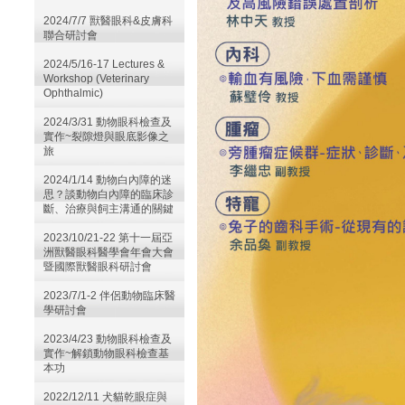
2024/7/7 獸醫眼科&皮膚科
聯合研討會
2024/5/16-17 Lectures &
Workshop (Veterinary
Ophthalmic)
2024/3/31 動物眼科檢查及
實作~裂隙燈與眼底影像之
旅
2024/1/14 動物白內障的迷
思？談動物白內障的臨床診
斷、治療與飼主溝通的關鍵
2023/10/21-22 第十一屆亞
洲獸醫眼科醫學會年會大會
暨國際獸醫眼科研討會
2023/7/1-2 伴侶動物臨床醫
學研討會
2023/4/23 動物眼科檢查及
實作~解鎖動物眼科檢查基
本功
2022/12/11 犬貓乾眼症與