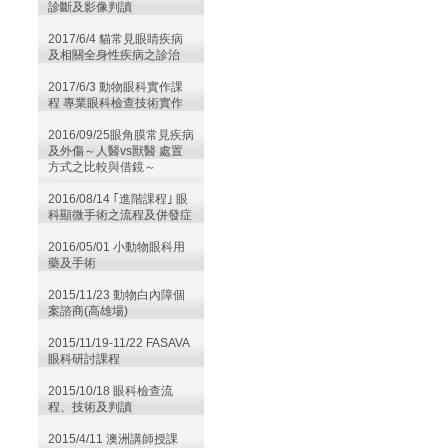
診斷及影像判讀
2017/6/4 貓常見眼睛疾病
及相關全身性疾病之診治
2017/6/3 動物眼科實作課
程 專業眼科檢查技術實作
2016/09/25眼角膜常見疾病
及外傷～人醫vs獸醫 處置
方式之比較與借鏡～
2016/08/14 ｢進階課程｣ 眼
科顯微手術之流程及併發症
2016/05/01 小動物眼科用
藥及手術
2015/11/23 動物白內障個
案諮商(高雄場)
2015/11/19-11/22 FASAVA
眼科研討課程
2015/10/18 眼科檢查流
程、技術及判讀
2015/4/11 澳洲講師授課