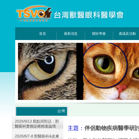
首頁
最新消息
關於學會
會議及活動
台灣
2026/9/13 觀點與對話：獸
醫眼科實務診療精進論壇
主題：
伴侶動物疾病醫學研
2026/6/7-8 獸醫眼科&皮膚