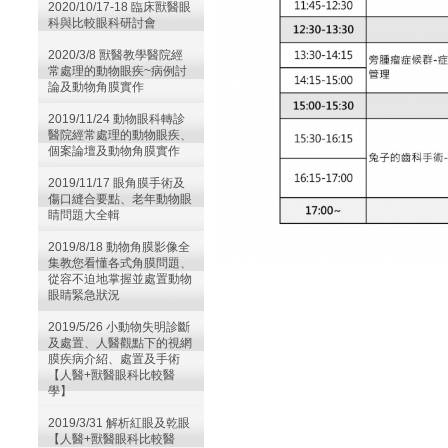
2020/10/17-18 臨床獸醫眼
科與比較眼科研討會
2020/3/8 獸醫教學醫院經
常處理的動物眼疾~病例討
論及動物角膜實作
2019/11/24 動物眼科轉診
醫院經常處理的動物眼疾、
個案論壇及動物角膜實作
2019/11/17 眼角膜手術及
傷口縫合要點、老年動物眼
睛問題大全輯
2019/8/18 動物角膜影像全
集教您看懂各式角膜問題、
從容不迫地掌握並處置動物
眼睛緊急狀況
2019/5/26 小動物失明診斷
及處置、人醫觀點下的視網
膜疾病介紹、處置及手術
【人醫+獸醫眼科比較醫
學】
2019/3/31 解析紅眼及乾眼
【人醫+獸醫眼科比較醫