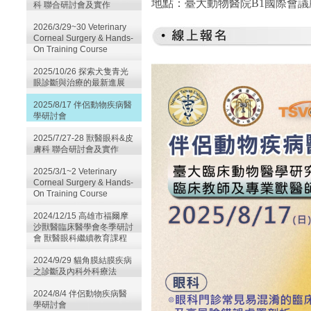
地點：
臺大動物醫院B1國際會議
科 聯合研討會及實作
2026/3/29~30 Veterinary
Corneal Surgery & Hands-
On Training Course
2025/10/26 探索犬隻青光
眼診斷與治療的最新進展
2025/8/17 伴侶動物疾病醫
學研討會
2025/7/27-28 獸醫眼科&皮
膚科 聯合研討會及實作
2025/3/1~2 Veterinary
Corneal Surgery & Hands-
On Training Course
2024/12/15 高雄市福爾摩
沙獸醫臨床醫學會冬季研討
會 獸醫眼科繼續教育課程
2024/9/29 貓角膜結膜疾病
之診斷及內科外科療法
2024/8/4 伴侶動物疾病醫
學研討會