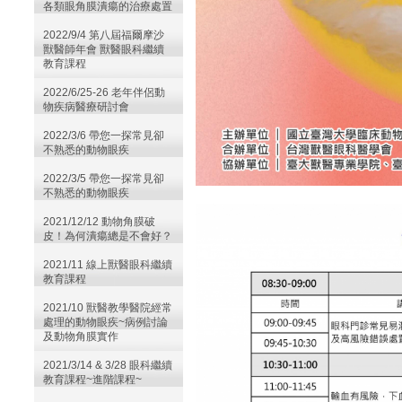
各類眼角膜潰瘍的治療處置
2022/9/4 第八屆福爾摩沙
獸醫師年會 獸醫眼科繼續
教育課程
2022/6/25-26 老年伴侶動
物疾病醫療研討會
2022/3/6 帶您一探常見卻
不熟悉的動物眼疾
2022/3/5 帶您一探常見卻
不熟悉的動物眼疾
2021/12/12 動物角膜破
皮！為何潰瘍總是不會好？
2021/11 線上獸醫眼科繼續
教育課程
2021/10 獸醫教學醫院經常
處理的動物眼疾~病例討論
及動物角膜實作
2021/3/14 & 3/28 眼科繼續
教育課程~進階課程~