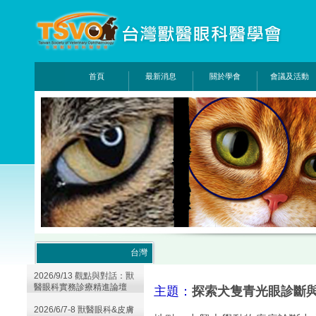
首頁
最新消息
關於學會
會議及活動
台灣
2026/9/13 觀點與對話：獸
醫眼科實務診療精進論壇
主題：
探索犬隻青光眼診斷
2026/6/7-8 獸醫眼科&皮膚