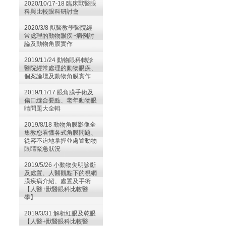
2020/10/17-18 臨床獸醫眼
科與比較眼科研討會
2020/3/8 獸醫教學醫院經
常處理的動物眼疾~病例討
論及動物角膜實作
2019/11/24 動物眼科轉診
醫院經常處理的動物眼疾、
個案論壇及動物角膜實作
2019/11/17 眼角膜手術及
傷口縫合要點、老年動物眼
睛問題大全輯
2019/8/18 動物角膜影像全
集教您看懂各式角膜問題、
從容不迫地掌握並處置動物
眼睛緊急狀況
2019/5/26 小動物失明診斷
及處置、人醫觀點下的視網
膜疾病介紹、處置及手術
【人醫+獸醫眼科比較醫
學】
2019/3/31 解析紅眼及乾眼
【人醫+獸醫眼科比較醫