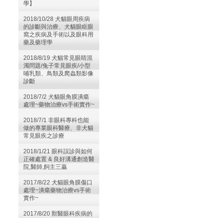
學】
2018/10/28 犬貓眼周疾病
的診斷與治療、犬貓眼眶眼
窩之疾病及手術以及眼科用
藥及藥理學
2018/8/19 犬貓常見眼睛混
濁問題/兔子常見眼疾/小型
哺乳類、鳥類及爬蟲類影像
診斷
2018/7/2 犬貓眼角膜潰瘍
處理~藥物治療vs手術實作~
2018/7/1 非眼科專科也能
做的專業眼科醫療、非犬貓
常見眼疾之診療
2018/1/21 眼科誤診與如何
正確處置 & 良好溝通創造醫
院,醫師,飼主三贏
2017/8/22 犬貓眼角膜傷口
處理~潰瘍藥物治療vs手術
實作~
2017/8/20 獸醫眼科疾病的