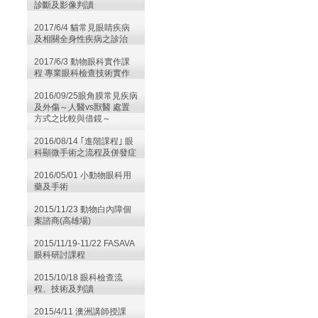
診斷及影像判讀
2017/6/4 貓常見眼睛疾病
及相關全身性疾病之診治
2017/6/3 動物眼科實作課
程 專業眼科檢查技術實作
2016/09/25眼角膜常見疾病
及外傷～人醫vs獸醫 處置
方式之比較與借鏡～
2016/08/14 ｢進階課程｣ 眼
科顯微手術之流程及併發症
2016/05/01 小動物眼科用
藥及手術
2015/11/23 動物白內障個
案諮商(高雄場)
2015/11/19-11/22 FASAVA
眼科研討課程
2015/10/18 眼科檢查流
程、技術及判讀
2015/4/11 澳洲講師授課