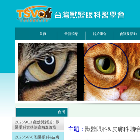
首頁
最新消息
關於學會
會議及活動
台灣
2026/9/13 觀點與對話：獸
醫眼科實務診療精進論壇
主題：
獸醫眼科&皮膚科 聯合
2026/6/7-8 獸醫眼科&皮膚