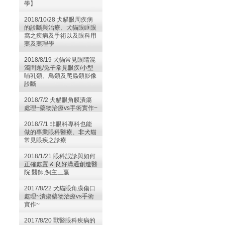
學】
2018/10/28 犬貓眼周疾病
的診斷與治療、犬貓眼眶眼
窩之疾病及手術以及眼科用
藥及藥理學
2018/8/19 犬貓常見眼睛混
濁問題/兔子常見眼疾/小型
哺乳類、鳥類及爬蟲類影像
診斷
2018/7/2 犬貓眼角膜潰瘍
處理~藥物治療vs手術實作~
2018/7/1 非眼科專科也能
做的專業眼科醫療、非犬貓
常見眼疾之診療
2018/1/21 眼科誤診與如何
正確處置 & 良好溝通創造醫
院,醫師,飼主三贏
2017/8/22 犬貓眼角膜傷口
處理~潰瘍藥物治療vs手術
實作~
2017/8/20 獸醫眼科疾病的