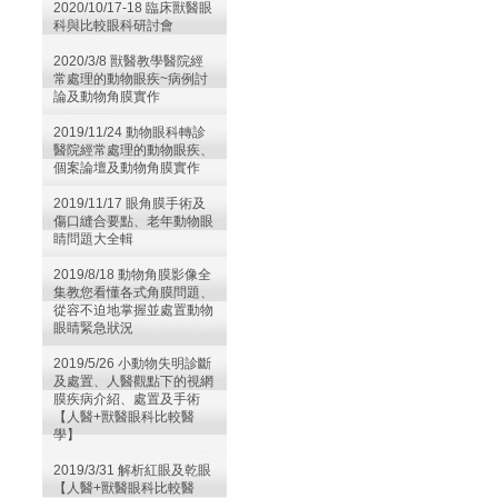
2020/10/17-18 臨床獸醫眼
科與比較眼科研討會
2020/3/8 獸醫教學醫院經
常處理的動物眼疾~病例討
論及動物角膜實作
2019/11/24 動物眼科轉診
醫院經常處理的動物眼疾、
個案論壇及動物角膜實作
2019/11/17 眼角膜手術及
傷口縫合要點、老年動物眼
睛問題大全輯
2019/8/18 動物角膜影像全
集教您看懂各式角膜問題、
從容不迫地掌握並處置動物
眼睛緊急狀況
2019/5/26 小動物失明診斷
及處置、人醫觀點下的視網
膜疾病介紹、處置及手術
【人醫+獸醫眼科比較醫
學】
2019/3/31 解析紅眼及乾眼
【人醫+獸醫眼科比較醫