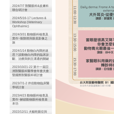
2024/7/7 獸醫眼科&皮膚科
聯合研討會
2024/5/16-17 Lectures &
Workshop (Veterinary
Ophthalmic)
2024/3/31 動物眼科檢查及
實作~裂隙燈與眼底影像之
旅
2024/1/14 動物白內障的迷
思？談動物白內障的臨床診
斷、治療與飼主溝通的關鍵
2023/10/21-22 第十一屆亞
洲獸醫眼科醫學會年會大會
暨國際獸醫眼科研討會
2023/7/1-2 伴侶動物臨床醫
學研討會
2023/4/23 動物眼科檢查及
實作~解鎖動物眼科檢查基
本功
2022/12/11 犬貓乾眼症與