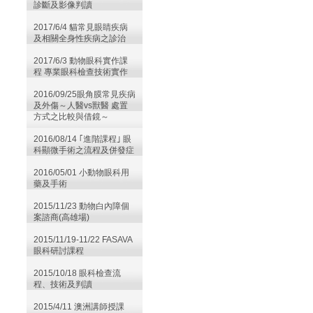
診斷及影像判讀
2017/6/4 貓常見眼睛疾病
及相關全身性疾病之診治
2017/6/3 動物眼科實作課
程 專業眼科檢查技術實作
2016/09/25眼角膜常見疾病
及外傷～人醫vs獸醫 處置
方式之比較與借鏡～
2016/08/14 ｢進階課程｣ 眼
科顯微手術之流程及併發症
2016/05/01 小動物眼科用
藥及手術
2015/11/23 動物白內障個
案諮商(高雄場)
2015/11/19-11/22 FASAVA
眼科研討課程
2015/10/18 眼科檢查流
程、技術及判讀
2015/4/11 澳洲講師授課