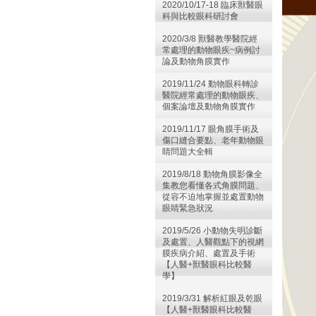
2020/10/17-18 臨床獸醫眼
科與比較眼科研討會
2020/3/8 獸醫教學醫院經
常處理的動物眼疾~病例討
論及動物角膜實作
2019/11/24 動物眼科轉診
醫院經常處理的動物眼疾、
個案論壇及動物角膜實作
2019/11/17 眼角膜手術及
傷口縫合要點、老年動物眼
睛問題大全輯
2019/8/18 動物角膜影像全
集教您看懂各式角膜問題、
從容不迫地掌握並處置動物
眼睛緊急狀況
2019/5/26 小動物失明診斷
及處置、人醫觀點下的視網
膜疾病介紹、處置及手術
【人醫+獸醫眼科比較醫
學】
2019/3/31 解析紅眼及乾眼
【人醫+獸醫眼科比較醫