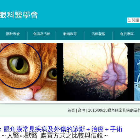
關於學會
會議及活動
繼續教育
活動花絮
會員專區
首頁
|
台灣
| 2016/09/25眼角膜常見疾
：
眼角膜常見疾病及外傷的診斷＋治療＋手術
～人醫
vs
獸醫 處置方式之比較與借鏡～