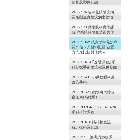
診斷及影像判讀
2017/6/4 貓常見眼睛疾病
及相關全身性疾病之診治
2017/6/3 動物眼科實作課
程 專業眼科檢查技術實作
2016/09/25眼角膜常見疾病
及外傷～人醫vs獸醫 處置
方式之比較與借鏡～
2016/08/14 ｢進階課程｣ 眼
科顯微手術之流程及併發症
2016/05/01 小動物眼科用
藥及手術
2015/11/23 動物白內障個
案諮商(高雄場)
2015/11/19-11/22 FASAVA
眼科研討課程
2015/10/18 眼科檢查流
程、技術及判讀
2015/4/11 澳洲講師授課