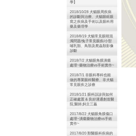
學】
2018/10/28 犬貓眼周疾病
的診斷與治療、犬貓眼眶眼
窩之疾病及手術以及眼科用
藥及藥理學
2018/8/19 犬貓常見眼睛混
濁問題/兔子常見眼疾/小型
哺乳類、鳥類及爬蟲類影像
診斷
2018/7/2 犬貓眼角膜潰瘍
處理~藥物治療vs手術實作~
2018/7/1 非眼科專科也能
做的專業眼科醫療、非犬貓
常見眼疾之診療
2018/1/21 眼科誤診與如何
正確處置 & 良好溝通創造醫
院,醫師,飼主三贏
2017/8/22 犬貓眼角膜傷口
處理~潰瘍藥物治療vs手術
實作~
2017/8/20 獸醫眼科疾病的