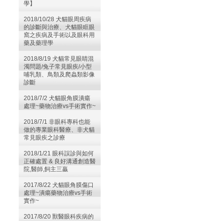
學】
2018/10/28 犬貓眼周疾病
的診斷與治療、犬貓眼眶眼
窩之疾病及手術以及眼科用
藥及藥理學
2018/8/19 犬貓常見眼睛混
濁問題/兔子常見眼疾/小型
哺乳類、鳥類及爬蟲類影像
診斷
2018/7/2 犬貓眼角膜潰瘍
處理~藥物治療vs手術實作~
2018/7/1 非眼科專科也能
做的專業眼科醫療、非犬貓
常見眼疾之診療
2018/1/21 眼科誤診與如何
正確處置 & 良好溝通創造醫
院,醫師,飼主三贏
2017/8/22 犬貓眼角膜傷口
處理~潰瘍藥物治療vs手術
實作~
2017/8/20 獸醫眼科疾病的