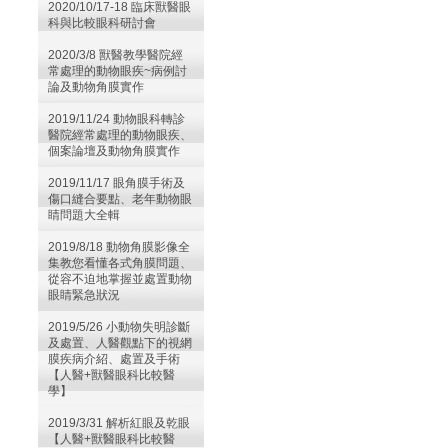
2020/10/17-18 臨床獸醫眼
科與比較眼科研討會
2020/3/8 獸醫教學醫院經
常處理的動物眼疾~病例討
論及動物角膜實作
2019/11/24 動物眼科轉診
醫院經常處理的動物眼疾、
個案論壇及動物角膜實作
2019/11/17 眼角膜手術及
傷口縫合要點、老年動物眼
睛問題大全輯
2019/8/18 動物角膜影像全
集教您看懂各式角膜問題、
從容不迫地掌握並處置動物
眼睛緊急狀況
2019/5/26 小動物失明診斷
及處置、人醫觀點下的視網
膜疾病介紹、處置及手術
【人醫+獸醫眼科比較醫
學】
2019/3/31 解析紅眼及乾眼
【人醫+獸醫眼科比較醫