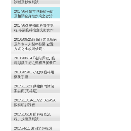
診斷及影像判讀
2017/6/4 貓常見眼睛疾病
及相關全身性疾病之診治
2017/6/3 動物眼科實作課
程 專業眼科檢查技術實作
2016/09/25眼角膜常見疾病
及外傷～人醫vs獸醫 處置
方式之比較與借鏡～
2016/08/14 ｢進階課程｣ 眼
科顯微手術之流程及併發症
2016/05/01 小動物眼科用
藥及手術
2015/11/23 動物白內障個
案諮商(高雄場)
2015/11/19-11/22 FASAVA
眼科研討課程
2015/10/18 眼科檢查流
程、技術及判讀
2015/4/11 澳洲講師授課