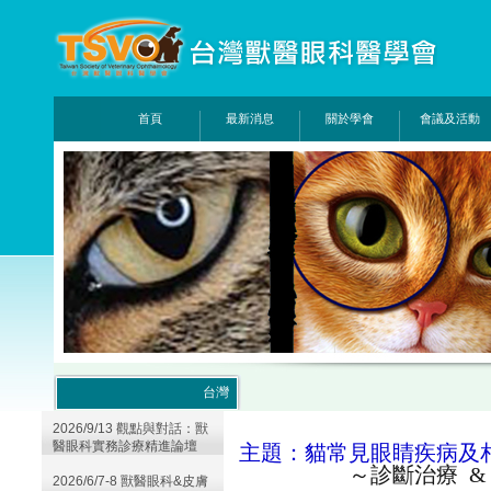
首頁
最新消息
關於學會
會議及活動
台灣
2026/9/13 觀點與對話：獸
醫眼科實務診療精進論壇
主題
：貓常見
眼睛
疾病及
～診斷治療 &
2026/6/7-8 獸醫眼科&皮膚