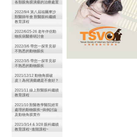
各類眼角膜潰瘍的治療處置
2022/9/4 第八屆福爾摩沙
獸醫師年會 獸醫眼科繼續
教育課程
2022/6/25-26 老年伴侶動
物疾病醫療研討會
2022/3/6 帶您一探常見卻
不熟悉的動物眼疾
2022/3/5 帶您一探常見卻
不熟悉的動物眼疾
2021/12/12 動物角膜破
皮！為何潰瘍總是不會好？
2021/11 線上獸醫眼科繼續
教育課程
2021/10 獸醫教學醫院經常
處理的動物眼疾~病例討論
及動物角膜實作
2021/3/14 & 3/28 眼科繼續
教育課程~進階課程~